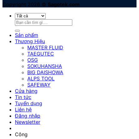
Copyright 2026 ©
Sagotek.com
Tìm
kiếm:
Sản phẩm
Thương Hiệu
MASTER FLUID
TAEGUTEC
OSG
SOKUHANSHA
BIG DAISHOWA
ALPS TOOL
SAFEWAY
Cửa hàng
Tin tức
Tuyển dụng
Liên hệ
Đăng nhập
Newsletter
Công