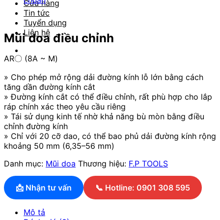
chuẩn
Cửa hàng
Tin tức
Tuyển dụng
Liên hệ
Mũi doa điều chỉnh
AR〇 (8A ~ M)
» Cho phép mở rộng dải đường kính lỗ lớn bằng cách
tăng dần đường kính cắt
» Đường kính cắt có thể điều chỉnh, rất phù hợp cho lắp
ráp chính xác theo yêu cầu riêng
» Tái sử dụng kinh tế nhờ khả năng bù mòn bằng điều
chỉnh đường kính
» Chỉ với 20 cỡ dao, có thể bao phủ dải đường kính rộng
khoảng 50 mm (6,35–56 mm)
Danh mục:
Mũi doa
Thương hiệu:
F.P TOOLS
📩 Nhận tư vấn
📞 Hotline: 0901 308 595
Mô tả