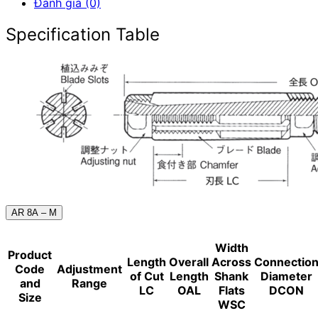
Đánh giá (0)
Specification Table
AR 8A – M
Width
Product
Length
Overall
Across
Connectio
Code
Adjustment
of Cut
Length
Shank
Diameter
and
Range
LC
OAL
Flats
DCON
Size
WSC