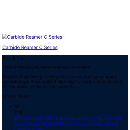
Carbide Reamer C Series
About Us
"YOUR PRECISION ENGINEERING PARTNER"
Sagotek Engineering Trading Co., Ltd is a trading company
specializing in the supply of high-quality tools and equipment
for the precision machining industry…..
Latest News
19
Th8
Đột phá phát triển khoa học, công nghệ, đổi mới
sáng tạo và chuyển đổi số để tái cơ cấu ngành
Công Thương