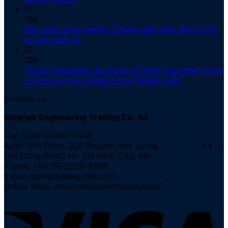
27
Th6
Sản xuất công nghiệp 2 tháng đầu năm tăng 5,7%
so với cùng kỳ
27
Th6
Thaco Industries xây dựng mô hình ‘one-stop’ trong
cơ khí và công nghiệp hỗ trợ
2
Bình luận
Contact us
Sagotek Engineering Trading Co.,ltd
Tax code: 0318272446
Addr: 01A Floor, 306 Nguyen Van Luong, An
Hoi Dong Ward, Ho Chi Minh City, VN
Phone: +84 28-2206-8868
Email: contact@sagotek.com
Online Shop: https://thietbiminhanh.com/