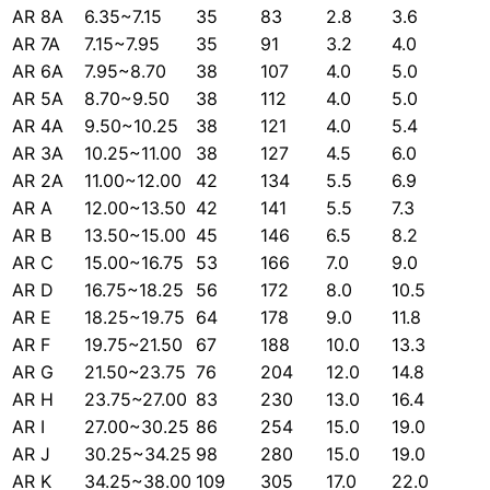
AR 8A
6.35~7.15
35
83
2.8
3.6
AR 7A
7.15~7.95
35
91
3.2
4.0
AR 6A
7.95~8.70
38
107
4.0
5.0
AR 5A
8.70~9.50
38
112
4.0
5.0
AR 4A
9.50~10.25
38
121
4.0
5.4
AR 3A
10.25~11.00
38
127
4.5
6.0
AR 2A
11.00~12.00
42
134
5.5
6.9
AR A
12.00~13.50
42
141
5.5
7.3
AR B
13.50~15.00
45
146
6.5
8.2
AR C
15.00~16.75
53
166
7.0
9.0
AR D
16.75~18.25
56
172
8.0
10.5
AR E
18.25~19.75
64
178
9.0
11.8
AR F
19.75~21.50
67
188
10.0
13.3
AR G
21.50~23.75
76
204
12.0
14.8
AR H
23.75~27.00
83
230
13.0
16.4
AR I
27.00~30.25
86
254
15.0
19.0
AR J
30.25~34.25
98
280
15.0
19.0
AR K
34.25~38.00
109
305
17.0
22.0