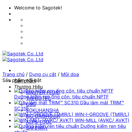
Bỏ
Welcome to Sagotek!
qua
nội
dung
Trang chủ
/
Dụng cụ cắt
/
Mũi doa
Sản phẩm nổi bật
Sản phẩm
Thương Hiệu
MASTER FLUID
Dưỡng kiểm ren ống côn, tiêu chuẩn NPTF
TAEGUTEC
Dầu làm mát TRIM™
OSG
SC310
SOKUHANSHA
WIN-I-GROOVE (TMIR/L)
BIG DAISHOWA
WIN-MILL (AVKC/ AVKT)
ALPS TOOL
Dưỡng kiểm ren tiêu
SAFEWAY