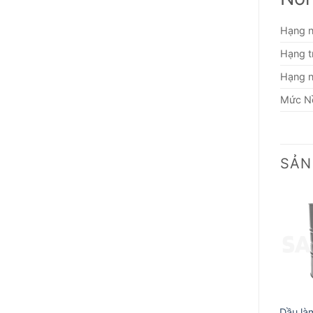
Hạng 
Hạng t
Hạng 
Mức Nồ
SẢN
Dầu là