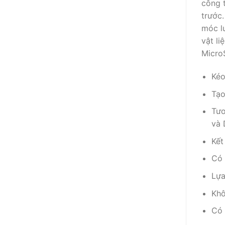
công t
trước.
móc l
vật li
MicroS
Kéo
Tạo
Tươ
và 
Kết
Có 
Lựa
Khô
Có 