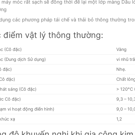
 máy móc rất sạch sẽ đồng thời để lại một lớp màng Dầu 
ỡng
dụng các phương pháp tái chế và thải bỏ thông thường tro
 điểm vật lý thông thường:
c (Cô đặc)
Vàng
c (Dung dịch Sử dụng)
vi nhũ tr
ô đặc)
Nhẹ.
Cô đặc)
Chất lỏn
hát sáng (Cô đặc)
> 120°C 
c Cô đặc)
9,3 – 10,
ạm vi hoạt động điển hình)
9,0 – 10,
khúc xạ
1,2
g độ khuyến nghị khi gia công kim 