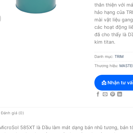
thân thiện với m
hảo hạng của TRI
mài vật liệu gan
các hoạt động li
đã cho thấy là D
kim titan.
Danh mục:
TRIM
Thương hiệu:
MASTER
📩 Nhận tư vấ
Đánh giá (0)
MicroSol 585XT là Dầu làm mát dạng bán nhũ tương, bán tổ