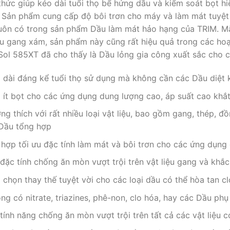
hức giúp kéo dài tuổi thọ bể hứng dầu và kiểm soát bọt h
 Sản phẩm cung cấp độ bôi trơn cho máy và làm mát tuyệt v
uôn có trong sản phẩm Dầu làm mát hảo hạng của TRIM. Mặ
ệu gang xám, sản phẩm này cũng rất hiệu quả trong các hoạ
ol 585XT đã cho thấy là Dầu lỏng gia công xuất sắc cho cá
 dài đáng kể tuổi thọ sử dụng mà không cần các Dầu diệt 
 ít bọt cho các ứng dụng dung lượng cao, áp suất cao khắt
ng thích với rất nhiều loại vật liệu, bao gồm gang, thép, đồ
Dầu tổng hợp
 hợp tối ưu đặc tính làm mát và bôi trơn cho các ứng dụng 
đặc tính chống ăn mòn vượt trội trên vật liệu gang và kh
 chọn thay thế tuyệt vời cho các loại dầu có thể hòa tan c
ng có nitrate, triazines, phê-non, clo hóa, hay các Dầu phụ
tính năng chống ăn mòn vượt trội trên tất cả các vật liệu 