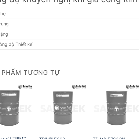
nhẹ
rung
nặng
ng độ Thiết kế
 PHẨM TƯƠNG TỰ
m mát TRIM™