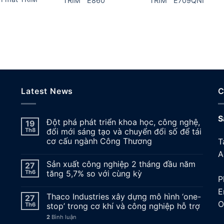
TRIM™ E860
TRIM™ E709QNI
Latest News
C
S
Đột phá phát triển khoa học, công nghệ,
19
Th8
đổi mới sáng tạo và chuyển đổi số để tái
cơ cấu ngành Công Thương
T
A
Sản xuất công nghiệp 2 tháng đầu năm
27
A
Th6
tăng 5,7% so với cùng kỳ
P
E
Thaco Industries xây dựng mô hình ‘one-
27
O
Th6
stop’ trong cơ khí và công nghiệp hỗ trợ
2
Bình luận