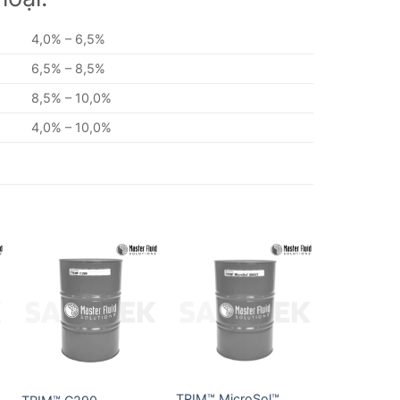
4,0% – 6,5%
6,5% – 8,5%
8,5% – 10,0%
4,0% – 10,0%
TRIM™ MicroSol™
Dầu làm m