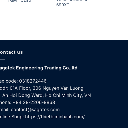
TRIM™ C290
690XT
SC310
ontact us
agotek Engineering Trading Co.,ltd
ax code: 0318272446
ddr: 01A Floor, 306 Nguyen Van Luong,
n Hoi Dong Ward, Ho Chi Minh City, VN
hone: +84 28-2206-8868
mail: contact@sagotek.com
nline Shop: https://thietbiminhanh.com/