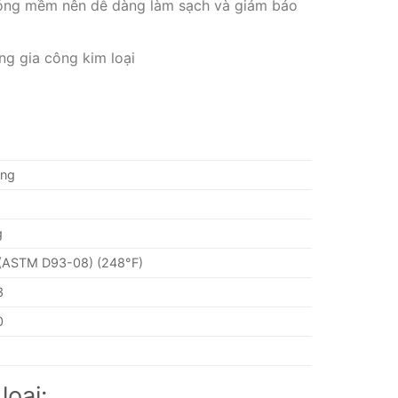
lỏng mềm nên dễ dàng làm sạch và giảm bảo
ng gia công kim loại
ắng
g
(ASTM D93-08) (248°F)
3
0
loại: