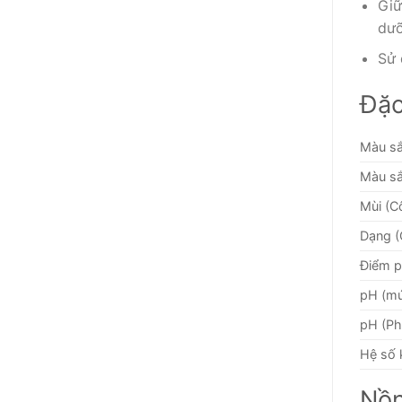
Giữ
dư
Sử 
Đặc
Màu sắ
Màu sắ
Mùi (C
Dạng (
Điểm p
pH (mứ
pH (Ph
Hệ số 
Nồn