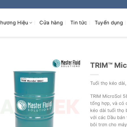
hương Hiệu
Cửa hàng
Tin tức
Tuyển dụng
TRIM™ Mic
Tuổi thọ kéo dài
TRIM MicroSol 5
tổng hợp, và có 
kéo dài tuổi thọ
với các Dầu bán 
bôi trơn cho máy