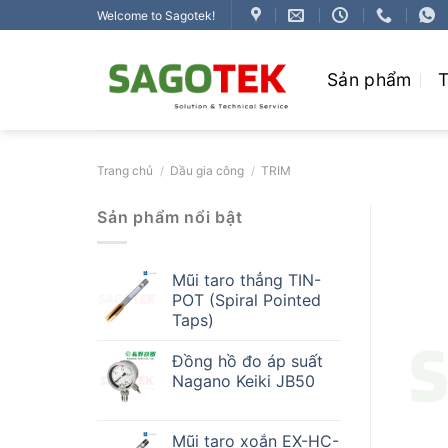
Bỏ
Welcome to Sagotek!
qua
nội
Sản phẩm
T
dung
Trang chủ
/
Dầu gia công
/
TRIM
Sản phẩm nổi bật
Mũi taro thẳng TIN-
POT (Spiral Pointed
Taps)
Đồng hồ đo áp suất
Nagano Keiki JB50
Mũi taro xoắn EX-HC-