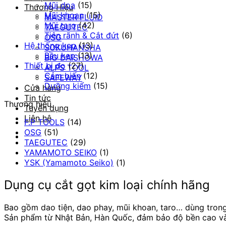
Mũi doa
(15)
Thương Hiệu
Mũi khoan
(15)
MASTER FLUID
Mũi taro
(42)
TAEGUTEC
Tiện rãnh & Cắt đứt
(6)
OSG
Hệ thống kẹp
(13)
SOKUHANSHA
Bầu kẹp
(13)
BIG DAISHOWA
Thiết bị đo
(27)
ALPS TOOL
Cảm biến
(12)
SAFEWAY
Dưỡng kiểm
(15)
Cửa hàng
Tin tức
Thương hiệu
Tuyển dụng
Liên hệ
F.P TOOLS
(14)
OSG
(51)
TAEGUTEC
(29)
YAMAMOTO SEIKO
(1)
YSK (Yamamoto Seiko)
(1)
Dụng cụ cắt gọt kim loại chính hãng
Bao gồm dao tiện, dao phay, mũi khoan, taro… dùng trong
Sản phẩm từ Nhật Bản, Hàn Quốc, đảm bảo độ bền cao và 