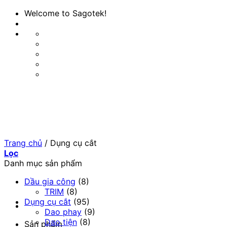
Bỏ
Welcome to Sagotek!
qua
nội
dung
Trang chủ
/
Dụng cụ cắt
Lọc
Danh mục sản phẩm
Dầu gia công
(8)
TRIM
(8)
Dụng cụ cắt
(95)
Dao phay
(9)
Dao tiện
(8)
Sản phẩm