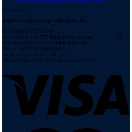
Contact us
Sagotek Engineering Trading Co.,ltd
Tax code: 0318272446
Addr: 01A Floor, 306 Nguyen Van Luong, An
Hoi Dong Ward, Ho Chi Minh City, VN
Phone: +84 28-2206-8868
Email: contact@sagotek.com
Online Shop: https://thietbiminhanh.com/