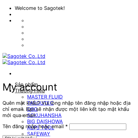
Bỏ
Welcome to Sagotek!
qua
nội
dung
My account
Sản phẩm
Thương Hiệu
MASTER FLUID
Quên mật khẩu? Vui lòng nhập tên đăng nhập hoặc địa
TAEGUTEC
chỉ email. Bạn sẽ nhận được một liên kết tạo mật khẩu
OSG
mới qua email.
SOKUHANSHA
BIG DAISHOWA
Bắt
Tên đăng nhập hoặc email
*
ALPS TOOL
buộc
SAFEWAY