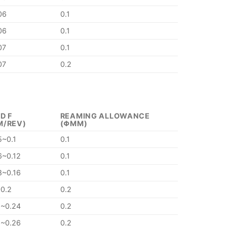
06
0.1
06
0.1
07
0.1
07
0.2
D F
REAMING ALLOWANCE
M/REV)
(ΦMM)
5~0.1
0.1
6~0.12
0.1
8~0.16
0.1
~0.2
0.2
2~0.24
0.2
2~0.26
0.2