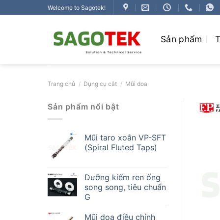
Bỏ
Welcome to Sagotek!
qua
nội
Sản phẩm
T
dung
Trang chủ
/
Dụng cụ cắt
/
Mũi doa
Sản phẩm nổi bật
Mũi taro xoắn VP-SFT
(Spiral Fluted Taps)
Dưỡng kiểm ren ống
song song, tiêu chuẩn
G
Mũi doa điều chỉnh