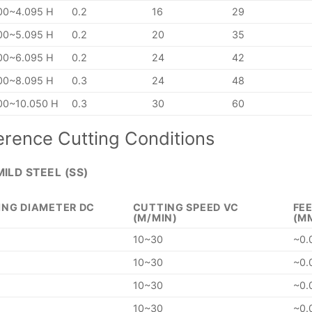
00~4.095 H
0.2
16
29
00~5.095 H
0.2
20
35
00~6.095 H
0.2
24
42
00~8.095 H
0.3
24
48
00~10.050 H
0.3
30
60
erence Cutting Conditions
MILD STEEL (SS)
ING DIAMETER DC
CUTTING SPEED VC
FEE
(M/MIN)
(M
10~30
~0.
10~30
~0.
10~30
~0.
10~30
~0.