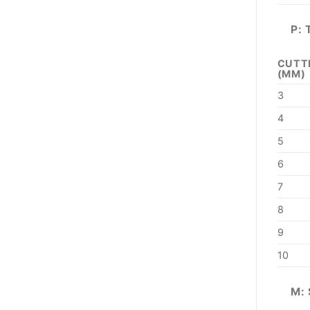
P: 
CUTT
(MM)
3
4
5
6
7
8
9
10
M: 