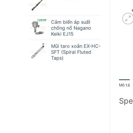
Cảm biến áp suất
chống nổ Nagano
Keiki EJ15
Mũi taro xoắn EX-HC-
SFT (Spiral Fluted
Taps)
Mô tả
Spe