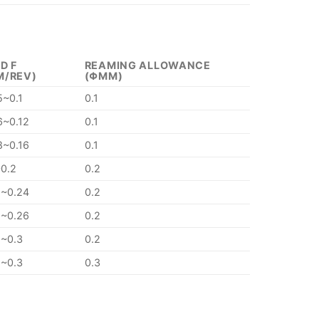
D F
REAMING ALLOWANCE
M/REV)
(ΦMM)
5~0.1
0.1
6~0.12
0.1
8~0.16
0.1
~0.2
0.2
2~0.24
0.2
2~0.26
0.2
5~0.3
0.2
5~0.3
0.3