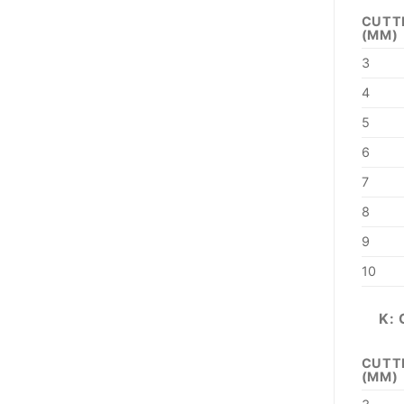
CUTT
(MM)
3
4
5
6
7
8
9
10
K: 
CUTT
(MM)