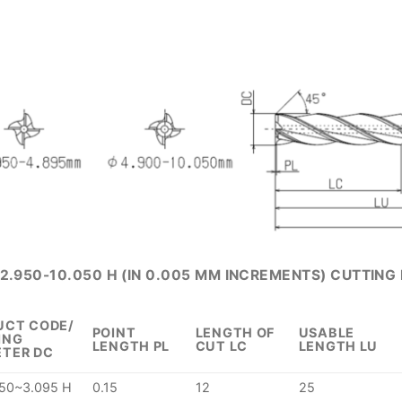
 2.950-10.050 H (IN 0.005 MM INCREMENTS) CUTTING 
UCT CODE/
POINT
LENGTH OF
USABLE
ING
LENGTH PL
CUT LC
LENGTH LU
ETER DC
950~3.095 H
0.15
12
25