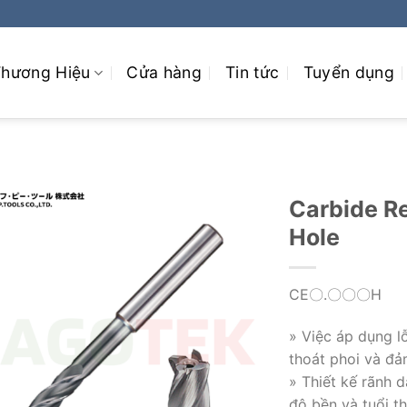
hương Hiệu
Cửa hàng
Tin tức
Tuyển dụng
Carbide Re
Hole
CE〇.〇〇〇H
» Việc áp dụng l
thoát phoi và đả
» Thiết kế rãnh 
độ bền và tuổi t