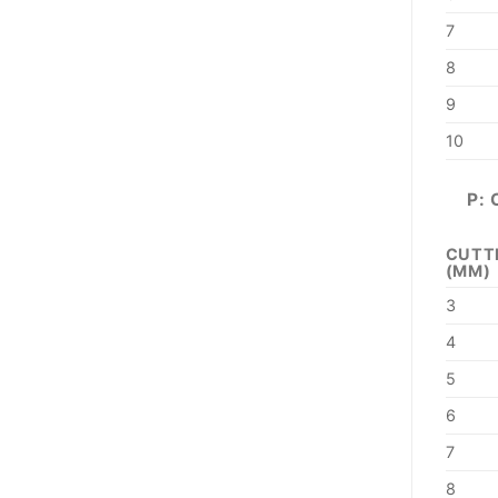
7
8
9
10
P:
CUTT
(MM)
3
4
5
6
7
8