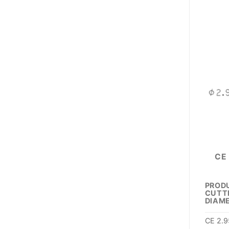
CE
PROD
CUTT
DIAM
CE 2.