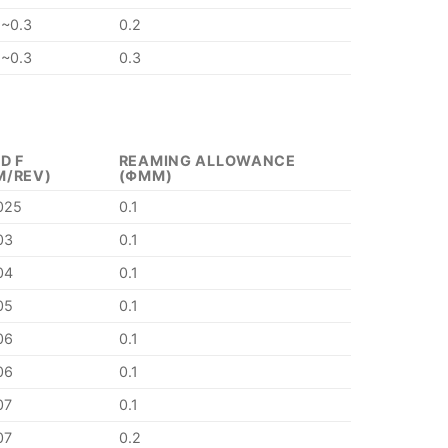
5~0.3
0.2
5~0.3
0.3
D F
REAMING ALLOWANCE
M/REV)
(ΦMM)
025
0.1
03
0.1
04
0.1
05
0.1
06
0.1
06
0.1
07
0.1
07
0.2