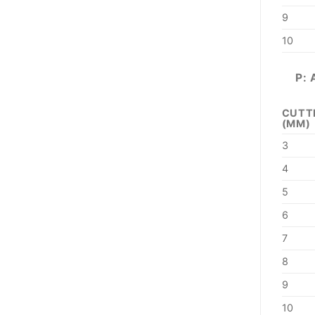
9
10
P: 
CUTT
(MM)
3
4
5
6
7
8
9
10