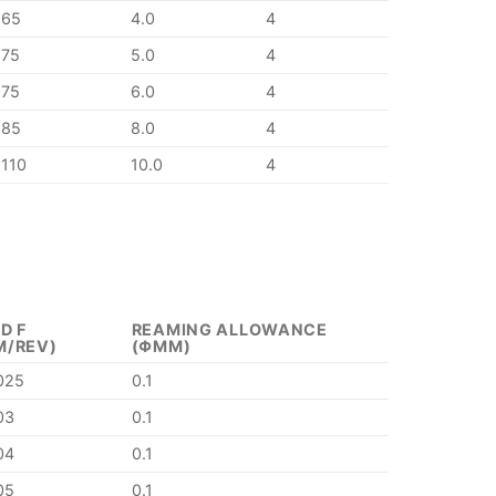
65
4.0
4
75
5.0
4
75
6.0
4
85
8.0
4
110
10.0
4
D F
REAMING ALLOWANCE
M/REV)
(ΦMM)
025
0.1
03
0.1
04
0.1
05
0.1