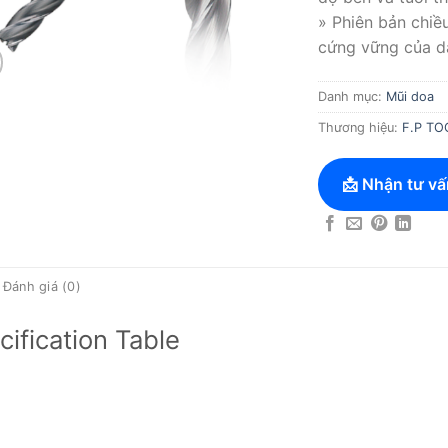
» Phiên bản chiề
cứng vững của d
Danh mục:
Mũi doa
Thương hiệu:
F.P TO
📩 Nhận tư vấ
Đánh giá (0)
cification Table