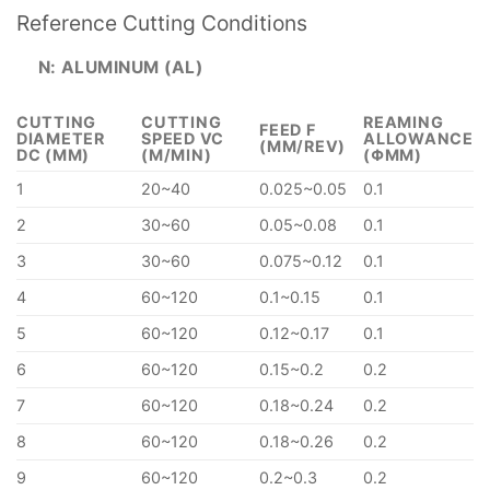
Reference Cutting Conditions
N: ALUMINUM (AL)
CUTTING
CUTTING
REAMING
FEED F
DIAMETER
SPEED VC
ALLOWANCE
(MM/REV)
DC (MM)
(M/MIN)
(ΦMM)
1
20~40
0.025~0.05
0.1
2
30~60
0.05~0.08
0.1
3
30~60
0.075~0.12
0.1
4
60~120
0.1~0.15
0.1
5
60~120
0.12~0.17
0.1
6
60~120
0.15~0.2
0.2
7
60~120
0.18~0.24
0.2
8
60~120
0.18~0.26
0.2
9
60~120
0.2~0.3
0.2