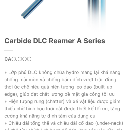
Carbide DLC Reamer A Series
CA〇.〇〇〇
» Lớp phủ DLC không chứa hydro mang lại khả năng
chống mài mòn và chống bám dính vượt trội, đồng
thời ức chế hiệu quả hiện tượng lẹo dao (built-up
edge), giúp đạt chất lượng bề mặt gia công tối ưu
» Hiện tượng rung (chatter) và xé vật liệu được giảm
thiểu nhờ hình học lưỡi cắt được thiết kế tối ưu, tăng
cường khả năng tự định tâm của dụng cụ
» Chiều dài tổng thể và chiều dài cổ dao (under-neck)