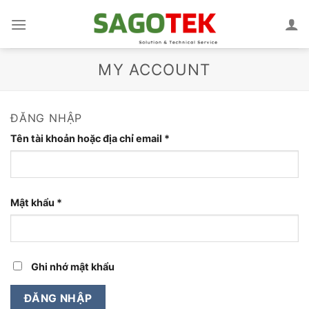
Bỏ
qua
nội
dung
MY ACCOUNT
ĐĂNG NHẬP
Bắt
Tên tài khoản hoặc địa chỉ email
*
buộc
Bắt
Mật khẩu
*
buộc
Ghi nhớ mật khẩu
ĐĂNG NHẬP