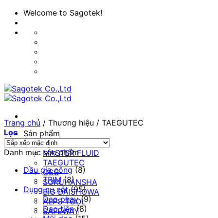
Bỏ
Welcome to Sagotek!
qua
nội
dung
Trang chủ
/
Thương hiệu
/
TAEGUTEC
Lọc
Sản phẩm
Thương Hiệu
Danh mục sản phẩm
MASTER FLUID
TAEGUTEC
Dầu gia công
(8)
OSG
TRIM
(8)
SOKUHANSHA
Dụng cụ cắt
(95)
BIG DAISHOWA
Dao phay
(9)
ALPS TOOL
Dao tiện
(8)
SAFEWAY