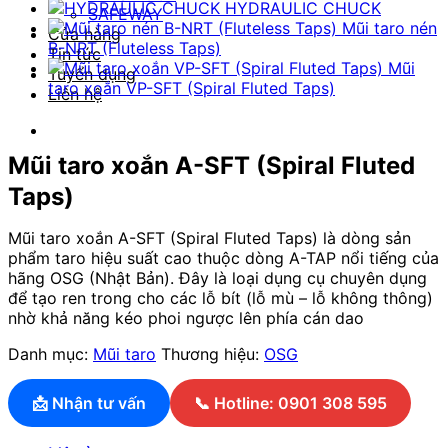
HYDRAULIC CHUCK
SAFEWAY
Mũi taro nén
Cửa hàng
B-NRT (Fluteless Taps)
Tin tức
Mũi
Tuyển dụng
taro xoắn VP-SFT (Spiral Fluted Taps)
Liên hệ
Mũi taro xoắn A-SFT (Spiral Fluted
Taps)
Mũi taro xoắn A-SFT (Spiral Fluted Taps) là dòng sản
phẩm taro hiệu suất cao thuộc dòng A-TAP nổi tiếng của
hãng OSG (Nhật Bản). Đây là loại dụng cụ chuyên dụng
để tạo ren trong cho các lỗ bít (lỗ mù – lỗ không thông)
nhờ khả năng kéo phoi ngược lên phía cán dao
Danh mục:
Mũi taro
Thương hiệu:
OSG
📩 Nhận tư vấn
📞 Hotline: 0901 308 595