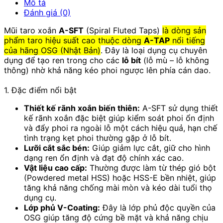
Mô tả
Đánh giá (0)
Mũi taro xoắn
A-SFT
(Spiral Fluted Taps)
là dòng sản
phẩm taro hiệu suất cao thuộc dòng
A-TAP
nổi tiếng
của hãng OSG (Nhật Bản)
. Đây là loại dụng cụ chuyên
dụng để tạo ren trong cho các
lỗ bít
(lỗ mù – lỗ không
thông) nhờ khả năng kéo phoi ngược lên phía cán dao.
1. Đặc điểm nổi bật
Thiết kế rãnh xoắn biến thiên:
A-SFT sử dụng thiết
kế rãnh xoắn đặc biệt giúp kiểm soát phoi ổn định
và đẩy phoi ra ngoài lỗ một cách hiệu quả, hạn chế
tình trạng kẹt phoi thường gặp ở lỗ bít.
Lưỡi cắt sắc bén:
Giúp giảm lực cắt, giữ cho hình
dạng ren ổn định và đạt độ chính xác cao.
Vật liệu cao cấp:
Thường được làm từ thép gió bột
(Powdered metal HSS) hoặc HSS-E bền nhiệt, giúp
tăng khả năng chống mài mòn và kéo dài tuổi thọ
dụng cụ.
Lớp phủ V-Coating:
Đây là lớp phủ độc quyền của
OSG giúp tăng độ cứng bề mặt và khả năng chịu