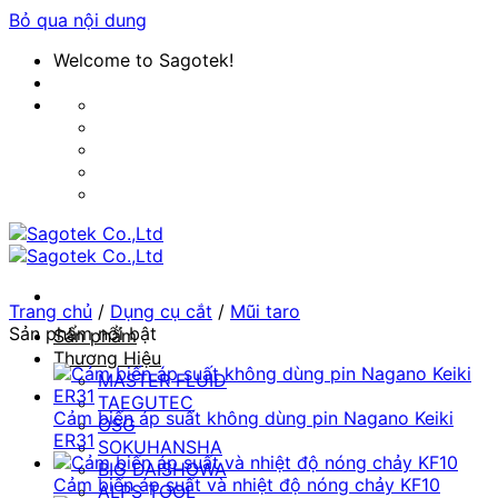
Bỏ qua nội dung
Welcome to Sagotek!
Trang chủ
/
Dụng cụ cắt
/
Mũi taro
Sản phẩm nổi bật
Sản phẩm
Thương Hiệu
MASTER FLUID
TAEGUTEC
Cảm biến áp suất không dùng pin Nagano Keiki
OSG
ER31
SOKUHANSHA
BIG DAISHOWA
Cảm biến áp suất và nhiệt độ nóng chảy KF10
ALPS TOOL