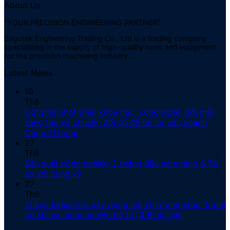
About Us
"YOUR PRECISION ENGINEERING PARTNER"
Sagotek Engineering Trading Co., Ltd is a trading company
specializing in the supply of high-quality tools and equipment
for the precision machining industry…..
Latest News
19
Th8
Đột phá phát triển khoa học, công nghệ, đổi mới
sáng tạo và chuyển đổi số để tái cơ cấu ngành
Công Thương
27
Th6
Sản xuất công nghiệp 2 tháng đầu năm tăng 5,7%
so với cùng kỳ
27
Th6
Thaco Industries xây dựng mô hình ‘one-stop’ trong
cơ khí và công nghiệp hỗ trợ
2
Bình luận