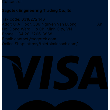
Contact us
Sagotek Engineering Trading Co.,ltd
Tax code: 0318272446
Addr: 01A Floor, 306 Nguyen Van Luong, An
Hoi Dong Ward, Ho Chi Minh City, VN
Phone: +84 28-2206-8868
Email: contact@sagotek.com
Online Shop: https://thietbiminhanh.com/