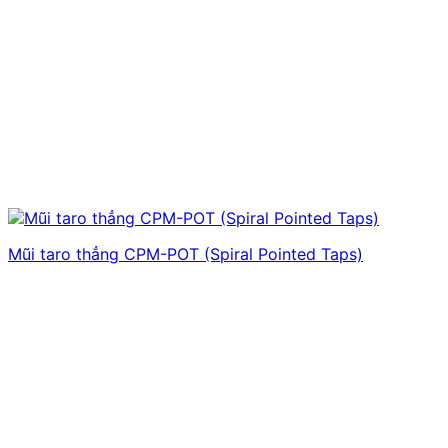
Mũi taro thẳng CPM-POT (Spiral Pointed Taps)