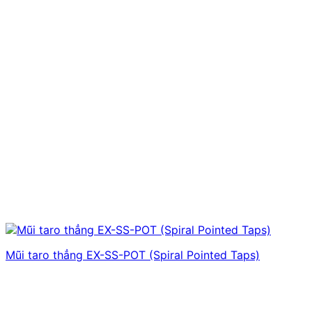
Mũi taro thẳng EX-SS-POT (Spiral Pointed Taps)