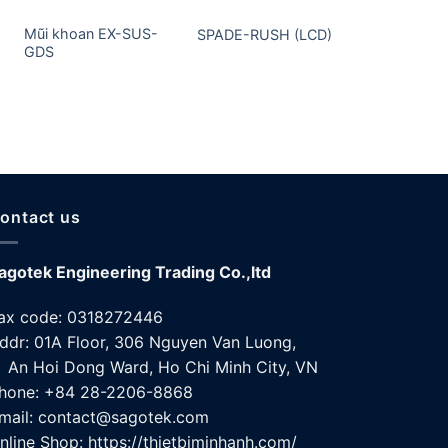
Mũi khoan EX-SUS-
SPADE-RUSH (LCD)
Mũi khoan
GDS
ontact us
agotek Engineering Trading Co.,ltd
ax code: 0318272446
ddr: 01A Floor, 306 Nguyen Van Luong,
n Hoi Dong Ward, Ho Chi Minh City, VN
hone: +84 28-2206-8868
mail: contact@sagotek.com
nline Shop: https://thietbiminhanh.com/