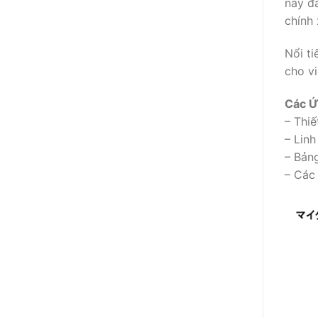
này đả
chính 
Nổi ti
cho vi
Các Ứ
– Thiế
– Linh
– Bảng
– Các