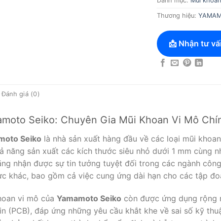
Danh mục:
Mũi khoan
Thương hiệu:
YAMAM
📩 Nhận tư vấ
Đánh giá (0)
moto Seiko: Chuyên Gia Mũi Khoan Vi Mô Chí
oto Seiko
là nhà sản xuất hàng đầu về các loại mũi khoan 
hả năng sản xuất các kích thước siêu nhỏ dưới 1 mm cùng n
ng nhận được sự tin tưởng tuyệt đối trong các ngành công 
ực khác, bao gồm cả việc cung ứng dài hạn cho các tập đoà
hoan vi mô của
Yamamoto Seiko
còn được ứng dụng rộng rã
in (PCB), đáp ứng những yêu cầu khắt khe về sai số kỹ th