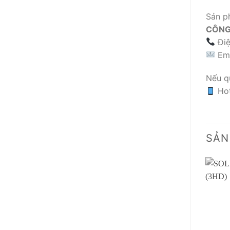
Sản p
CÔNG
Điệ
Ema
Nếu qu
Hot
SẢN