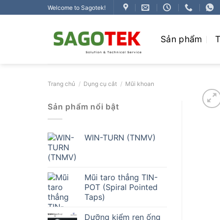
Bỏ
Welcome to Sagotek!
qua
nội
Sản phẩm
T
dung
Trang chủ
/
Dụng cụ cắt
/
Mũi khoan
Sản phẩm nổi bật
WIN-TURN (TNMV)
Mũi taro thẳng TIN-
POT (Spiral Pointed
Taps)
Dưỡng kiểm ren ống