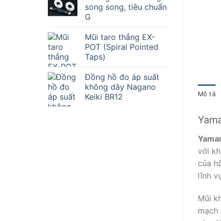
song song, tiêu chuẩn
G
Mũi taro thẳng EX-
POT (Spiral Pointed
Taps)
Đồng hồ đo áp suất
không dây Nagano
Mô tả
Keiki BR12
Yama
Yamam
với k
của hã
lĩnh v
Mũi k
mạch 