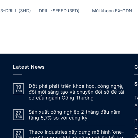
3-DRILL (3HD)
DRILL-SFEED (3ED)
Mũi khoan EX-GDN
Latest News
C
S
Đột phá phát triển khoa học, công nghệ,
19
Th8
đổi mới sáng tạo và chuyển đổi số để tái
cơ cấu ngành Công Thương
T
A
Sản xuất công nghiệp 2 tháng đầu năm
27
A
Th6
tăng 5,7% so với cùng kỳ
P
E
Thaco Industries xây dựng mô hình ‘one-
27
O
Th6
stop’ trong cơ khí và công nghiệp hỗ trợ