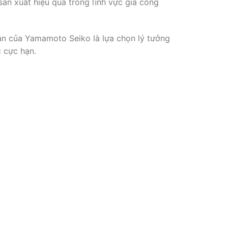
ản xuất hiệu quả trong lĩnh vực gia công
oan của Yamamoto Seiko là lựa chọn lý tưởng
 cực hạn.