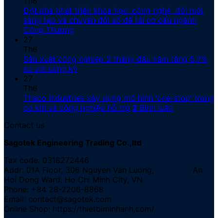
Th8
Đột phá phát triển khoa học, công nghệ, đổi mới
sáng tạo và chuyển đổi số để tái cơ cấu ngành
Công Thương
27
Th6
Sản xuất công nghiệp 2 tháng đầu năm tăng 5,7%
so với cùng kỳ
27
Th6
Thaco Industries xây dựng mô hình ‘one-stop’ trong
cơ khí và công nghiệp hỗ trợ
2
Bình luận
Contact us
Sagotek Engineering Trading Co.,ltd
Tax code: 0318272446
Addr: 01A Floor, 306 Nguyen Van Luong, An
Hoi Dong Ward, Ho Chi Minh City, VN
Phone: +84 28-2206-8868
Email: contact@sagotek.com
Online Shop: https://thietbiminhanh.com/