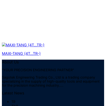
MAXI-TANG (4T…TR-)
About Us
"YOUR PRECISION ENGINEERING PARTNER"
Sagotek Engineering Trading Co., Ltd is a trading company
specializing in the supply of high-quality tools and equipment
for the precision machining industry…..
Latest News
19