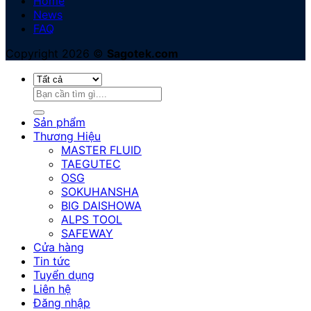
Home
News
FAQ
Copyright 2026 ©
Sagotek.com
Tìm
kiếm:
Sản phẩm
Thương Hiệu
MASTER FLUID
TAEGUTEC
OSG
SOKUHANSHA
BIG DAISHOWA
ALPS TOOL
SAFEWAY
Cửa hàng
Tin tức
Tuyển dụng
Liên hệ
Đăng nhập