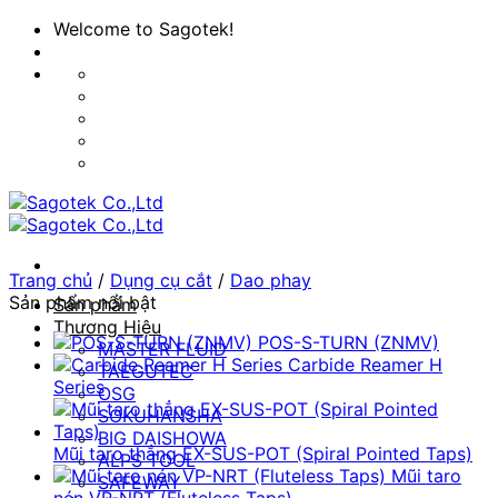
Bỏ
Welcome to Sagotek!
qua
nội
dung
Trang chủ
/
Dụng cụ cắt
/
Dao phay
Sản phẩm nổi bật
Sản phẩm
Thương Hiệu
POS-S-TURN (ZNMV)
MASTER FLUID
Carbide Reamer H
TAEGUTEC
Series
OSG
SOKUHANSHA
BIG DAISHOWA
Mũi taro thẳng EX-SUS-POT (Spiral Pointed Taps)
ALPS TOOL
Mũi taro
SAFEWAY