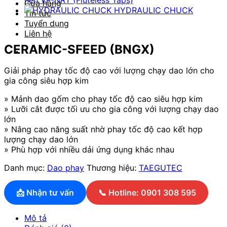
nén VP-NRT (Fluteless Taps)
Cửa hàng
HYDRAULIC CHUCK
Tin tức
Tuyển dụng
Liên hệ
CERAMIC-SFEED (BNGX)
Giải pháp phay tốc độ cao với lượng chạy dao lớn cho
gia công siêu hợp kim
» Mảnh dao gốm cho phay tốc độ cao siêu hợp kim
» Lưỡi cắt được tối ưu cho gia công với lượng chạy dao
lớn
» Nâng cao năng suất nhờ phay tốc độ cao kết hợp
lượng chạy dao lớn
» Phù hợp với nhiều dải ứng dụng khác nhau
Danh mục:
Dao phay
Thương hiệu:
TAEGUTEC
📩 Nhận tư vấn
📞 Hotline: 0901 308 595
Mô tả