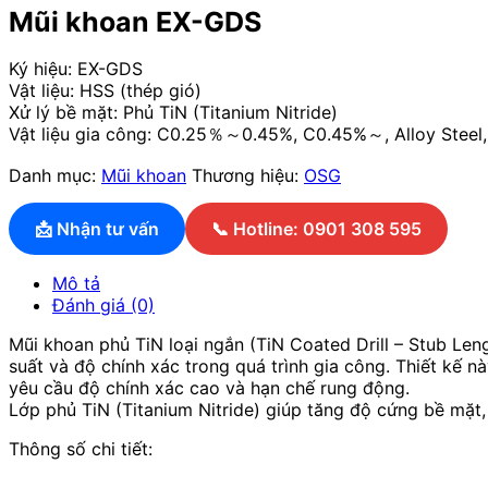
Mũi khoan EX-GDS
Ký hiệu: EX-GDS
Vật liệu: HSS (thép gió)
Xử lý bề mặt: Phủ TiN (Titanium Nitride)
Vật liệu gia công: C0.25％～0.45%, C0.45%～, Alloy Steel, 
Danh mục:
Mũi khoan
Thương hiệu:
OSG
📩 Nhận tư vấn
📞 Hotline: 0901 308 595
Mô tả
Đánh giá (0)
Mũi khoan phủ TiN loại ngắn (TiN Coated Drill – Stub Leng
suất và độ chính xác trong quá trình gia công. Thiết kế n
yêu cầu độ chính xác cao và hạn chế rung động.
Lớp phủ TiN (Titanium Nitride) giúp tăng độ cứng bề mặt,
Thông số chi tiết: