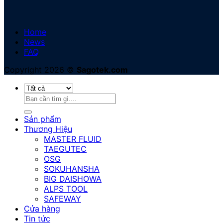
Home
News
FAQ
Copyright 2026 ©
Sagotek.com
Tìm
kiếm:
Sản phẩm
Thương Hiệu
MASTER FLUID
TAEGUTEC
OSG
SOKUHANSHA
BIG DAISHOWA
ALPS TOOL
SAFEWAY
Cửa hàng
Tin tức