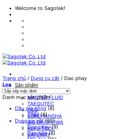
Bỏ
Welcome to Sagotek!
qua
nội
dung
Trang chủ
/
Dụng cụ cắt
/
Dao phay
Lọc
Sản phẩm
Thương Hiệu
Danh mục sản phẩm
MASTER FLUID
TAEGUTEC
Dầu gia công
(8)
OSG
TRIM
(8)
SOKUHANSHA
Dụng cụ cắt
(95)
BIG DAISHOWA
Dao phay
(9)
ALPS TOOL
Dao tiện
(8)
SAFEWAY