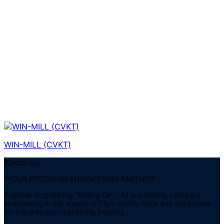
WIN-MILL (CVKT)
About Us
"YOUR PRECISION ENGINEERING PARTNER"
Sagotek Engineering Trading Co., Ltd is a trading company
specializing in the supply of high-quality tools and equipment
for the precision machining industry…..