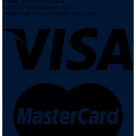
Phone: +84 28-2206-8868
Email: contact@sagotek.com
Online Shop: https://thietbiminhanh.com/