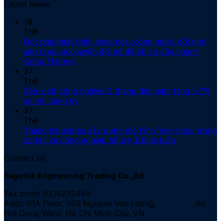
Latest News
19
Th8
Đột phá phát triển khoa học, công nghệ, đổi mới
sáng tạo và chuyển đổi số để tái cơ cấu ngành
Công Thương
27
Th6
Sản xuất công nghiệp 2 tháng đầu năm tăng 5,7%
so với cùng kỳ
27
Th6
Thaco Industries xây dựng mô hình ‘one-stop’ trong
cơ khí và công nghiệp hỗ trợ
2
Bình luận
Contact us
Sagotek Engineering Trading Co.,ltd
Tax code: 0318272446
Addr: 01A Floor, 306 Nguyen Van Luong, An
Hoi Dong Ward, Ho Chi Minh City, VN