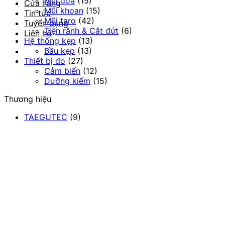
Mũi doa
(15)
Cửa hàng
Mũi khoan
(15)
Tin tức
Mũi taro
(42)
Tuyển dụng
Tiện rãnh & Cắt đứt
(6)
Liên hệ
Hệ thống kẹp
(13)
Bầu kẹp
(13)
Thiết bị đo
(27)
Cảm biến
(12)
Dưỡng kiểm
(15)
Thương hiệu
TAEGUTEC
(9)