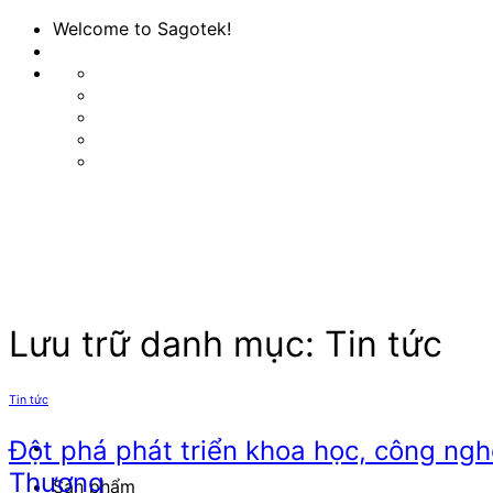
Bỏ
Welcome to Sagotek!
qua
nội
dung
Lưu trữ danh mục:
Tin tức
Tin tức
Đột phá phát triển khoa học, công ngh
Thương
Sản phẩm