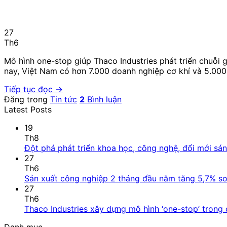
27
Th6
Mô hình one-stop giúp Thaco Industries phát triển chuỗi gi
nay, Việt Nam có hơn 7.000 doanh nghiệp cơ khí và 5.000
Tiếp tục đọc
→
Đăng trong
Tin tức
2
Bình luận
Latest Posts
19
Th8
Đột phá phát triển khoa học, công nghệ, đổi mới sá
27
Th6
Sản xuất công nghiệp 2 tháng đầu năm tăng 5,7% so
27
Th6
Thaco Industries xây dựng mô hình ‘one-stop’ trong 
Danh mục