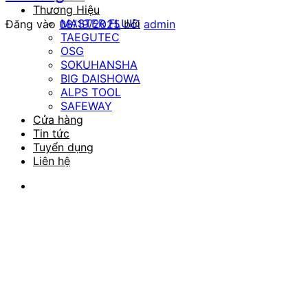
Thương Hiệu
MASTER FLUID
Đăng vào
08/19/2025
bởi
admin
TAEGUTEC
OSG
SOKUHANSHA
BIG DAISHOWA
ALPS TOOL
SAFEWAY
Cửa hàng
Tin tức
Tuyển dụng
Liên hệ