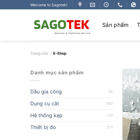
Bỏ
Welcome to Sagotek!
qua
nội
Sản phẩm
T
dung
Trang chủ
/
E-Shop
Danh mục sản phẩm
Dầu gia công
(8)
Dụng cụ cắt
(95)
Hệ thống kẹp
(13)
Thiết bị đo
(27)