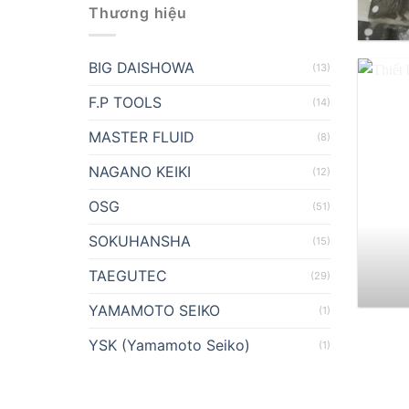
Thương hiệu
BIG DAISHOWA
(13)
F.P TOOLS
(14)
MASTER FLUID
(8)
NAGANO KEIKI
(12)
OSG
(51)
SOKUHANSHA
(15)
TAEGUTEC
(29)
YAMAMOTO SEIKO
(1)
YSK (Yamamoto Seiko)
(1)