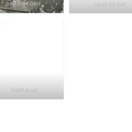
DẦU GIA CÔNG
DỤNG CỤ CẮT
THIẾT BỊ ĐO