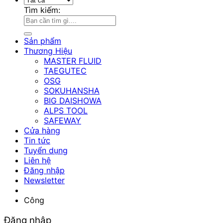
Tìm kiếm:
Sản phẩm
Thương Hiệu
MASTER FLUID
TAEGUTEC
OSG
SOKUHANSHA
BIG DAISHOWA
ALPS TOOL
SAFEWAY
Cửa hàng
Tin tức
Tuyển dụng
Liên hệ
Đăng nhập
Newsletter
Công
Đăng nhập