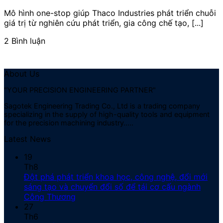
Mô hình one-stop giúp Thaco Industries phát triển chuỗi
giá trị từ nghiên cứu phát triển, gia công chế tạo, [...]
2 Bình luận
About Us
"YOUR PRECISION ENGINEERING PARTNER"
Sagotek Engineering Trading Co., Ltd is a trading company
specializing in the supply of high-quality tools and equipment
for the precision machining industry…..
Latest News
19
Th8
Đột phá phát triển khoa học, công nghệ, đổi mới
sáng tạo và chuyển đổi số để tái cơ cấu ngành
Công Thương
27
Th6