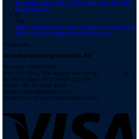
Sản xuất công nghiệp 2 tháng đầu năm tăng 5,7%
so với cùng kỳ
27
Th6
Thaco Industries xây dựng mô hình ‘one-stop’ trong
cơ khí và công nghiệp hỗ trợ
2
Bình luận
Contact us
Sagotek Engineering Trading Co.,ltd
Tax code: 0318272446
Addr: 01A Floor, 306 Nguyen Van Luong, An
Hoi Dong Ward, Ho Chi Minh City, VN
Phone: +84 28-2206-8868
Email: contact@sagotek.com
Online Shop: https://thietbiminhanh.com/