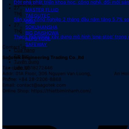
Đột phá phát triển khoa học, công nghệ, đổi mới sá
Thương Hiệu
27
MASTER FLUID
Th6
TAEGUTEC
Sản xuất công nghiệp 2 tháng đầu năm tăng 5,7% so
OSG
27
SOKUHANSHA
Th6
BIG DAISHOWA
Thaco Industries xây dựng mô hình ‘one-stop’ trong 
ALPS TOOL
SAFEWAY
Contact us
Cửa hàng
Tin tức
Sagotek Engineering Trading Co.,ltd
Tuyển dụng
Liên hệ
Tax code: 0318272446
Addr: 01A Floor, 306 Nguyen Van Luong, An Hoi Do
Phone: +84 28-2206-8868
Email: contact@sagotek.com
Online Shop: https://thietbiminhanh.com/