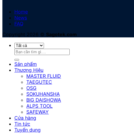
Home
News
FAQ
Copyright 2026 ©
Sagotek.com
Tìm
kiếm:
Sản phẩm
Thương Hiệu
MASTER FLUID
TAEGUTEC
OSG
SOKUHANSHA
BIG DAISHOWA
ALPS TOOL
SAFEWAY
Cửa hàng
Tin tức
Tuyển dụng