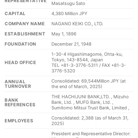
REPRESENTATIVE
Masatsugu Sato
CAPITAL
4,380 Million JPY
COMPANY NAME
NAGANO KEIKI CO., LTD.
ESTABLISHMENT
May 1, 1896
FOUNDATION
December 21, 1948
1-30-4 Higashimagome, Ohta-ku,
Tokyo, 143-8544, Japan
HEAD OFFICE
TEL +81-3-3776-5311 / FAX +81-3-
3776-5320
Consolidated: 69,544Million JPY (at
ANNUAL
TURNOVER
the end of March, 2025)
THE HACHIJUNI BANK,LTD. , Mizuho
BANK
Bank, Ltd. , MUFG Bank, Ltd. ,
REFERENCES
Sumitomo Mitsui Trust Bank, Limited ,
Consolidated: 2,388 (as of March 31,
EMPLOYEES
2025)
President and Representative Director: