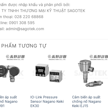
hẩm được nhập khẩu và phân phối bởi:
 TY TNHH THƯƠNG MẠI KỸ THUẬT SAGOTEK
ện thoại: 028 220 68868
tline: 0901 308 595
ail: admin@sagotek.com
 PHẨM TƯƠNG TỰ
yền áp suất
IO-Link Pressure
Cảm biến áp suất
 nổ Nagano
Sensor Nagano Keiki
chống nổ Nagano
J91
EK30
Keiki EJ15