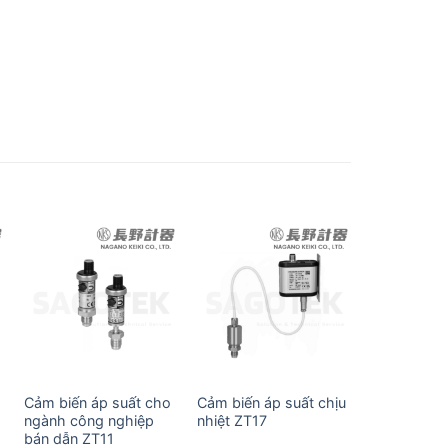
Cảm biến áp suất cho
Cảm biến áp suất chịu
Bộ truyền á
ngành công nghiệp
nhiệt ZT17
toàn vệ si
bán dẫn ZT11
Keiki SU75