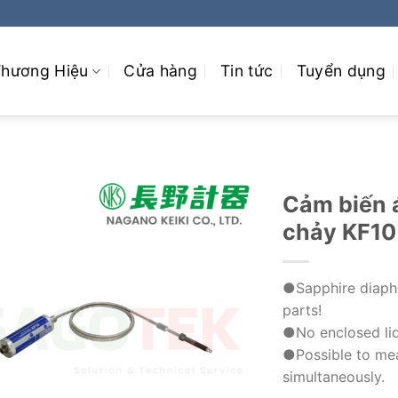
hương Hiệu
Cửa hàng
Tin tức
Tuyển dụng
Cảm biến á
chảy KF10
●Sapphire diaphr
parts!
●No enclosed liqu
●Possible to me
simultaneously.