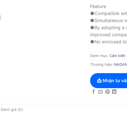
Feature
●Compatible wit
●Simultaneous m
●By adopting a s
improved compar
●No enclosed liq
Danh mục:
Cảm biến
Thương hiệu:
NAGANO
📩 Nhận tư vấ
Đánh giá (0)