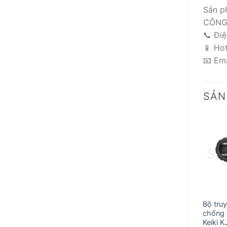
Sản p
CÔNG
📞 Đi
📱 Ho
📧 Em
SẢN
Bộ tru
chống
Keiki K