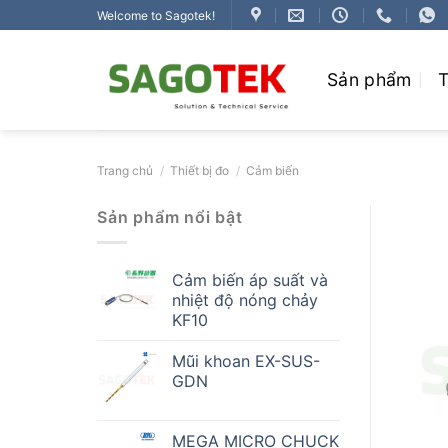
Bỏ
Welcome to Sagotek!
qua
nội
Sản phẩm
T
dung
Trang chủ
/
Thiết bị đo
/
Cảm biến
Sản phẩm nổi bật
Cảm biến áp suất và
nhiệt độ nóng chảy
KF10
Mũi khoan EX-SUS-
GDN
MEGA MICRO CHUCK