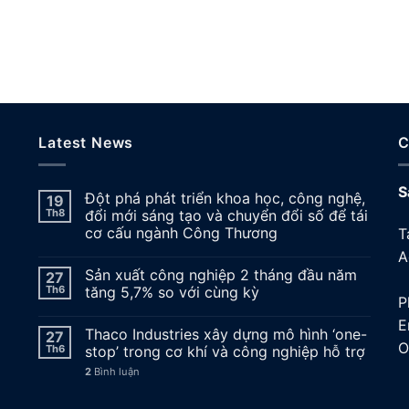
Latest News
C
S
Đột phá phát triển khoa học, công nghệ,
19
Th8
đổi mới sáng tạo và chuyển đổi số để tái
cơ cấu ngành Công Thương
T
A
Sản xuất công nghiệp 2 tháng đầu năm
27
A
Th6
tăng 5,7% so với cùng kỳ
P
E
Thaco Industries xây dựng mô hình ‘one-
27
O
Th6
stop’ trong cơ khí và công nghiệp hỗ trợ
2
Bình luận