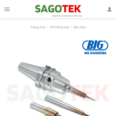
Bỏ
qua
nội
dung
Trang chủ
/
Hệ thống kẹp
/
Bầu kẹp