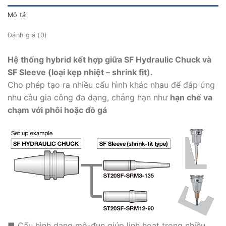
Mô tả
Đánh giá (0)
Hệ thống hybrid kết hợp giữa SF Hydraulic Chuck và
SF Sleeve (loại kẹp nhiệt – shrink fit).
Cho phép tạo ra nhiều cấu hình khác nhau để đáp ứng
nhu cầu gia công đa dạng, chẳng hạn như
hạn chế va
chạm với phôi hoặc đồ gá
■ Cấu hình dạng mô-đun giúp linh hoạt trong nhiều