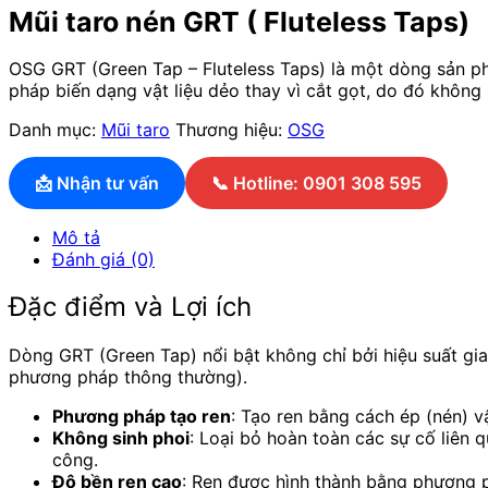
Mũi taro nén GRT ( Fluteless Taps)
OSG GRT (Green Tap – Fluteless Taps) là một dòng sản ph
pháp biến dạng vật liệu dẻo thay vì cắt gọt, do đó không 
Danh mục:
Mũi taro
Thương hiệu:
OSG
📩 Nhận tư vấn
📞 Hotline: 0901 308 595
Mô tả
Đánh giá (0)
Đặc điểm và Lợi ích
Dòng GRT (Green Tap) nổi bật không chỉ bởi hiệu suất gi
phương pháp thông thường).
Phương pháp tạo ren
: Tạo ren bằng cách ép (nén) vậ
Không sinh phoi
: Loại bỏ hoàn toàn các sự cố liên 
công.
Độ bền ren cao
: Ren được hình thành bằng phương p