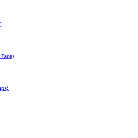
T
 Taps)
aps)