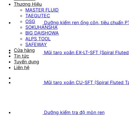
Thương Hiệu
MASTER FLUID
TAEGUTEC
OSG
Dưỡng kiểm ren ống côn, tiêu chuẩn P
SOKUHANSHA
BIG DAISHOWA
ALPS TOOL
SAFEWAY
Cửa hàng
Mũi taro xoắn EX-LT-SFT (Spiral Fluted
Tin tức
Tuyển dụng
Liên hệ
Mũi taro xoắn CU-SFT (Spiral Fluted T
Dưỡng kiểm tra độ mòn ren