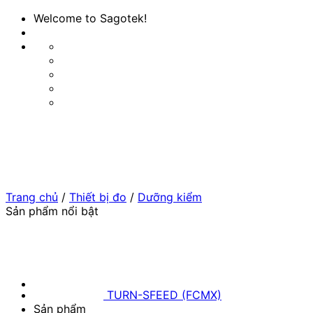
Bỏ
Welcome to Sagotek!
qua
nội
dung
Trang chủ
/
Thiết bị đo
/
Dưỡng kiểm
Sản phẩm nổi bật
TURN-SFEED (FCMX)
Sản phẩm