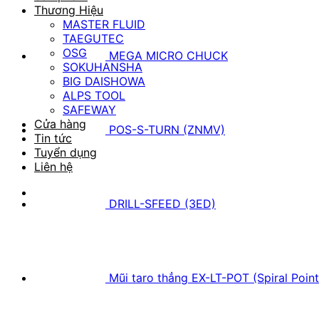
Thương Hiệu
MASTER FLUID
TAEGUTEC
OSG
MEGA MICRO CHUCK
SOKUHANSHA
BIG DAISHOWA
ALPS TOOL
SAFEWAY
Cửa hàng
POS-S-TURN (ZNMV)
Tin tức
Tuyển dụng
Liên hệ
DRILL-SFEED (3ED)
Mũi taro thẳng EX-LT-POT (Spiral Poin