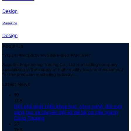
Design
Magazine
Design
About Us
"YOUR PRECISION ENGINEERING PARTNER"
Sagotek Engineering Trading Co., Ltd is a trading company
specializing in the supply of high-quality tools and equipment
for the precision machining industry…..
Latest News
19
Th8
Đột phá phát triển khoa học, công nghệ, đổi mới
sáng tạo và chuyển đổi số để tái cơ cấu ngành
Công Thương
27
Th6