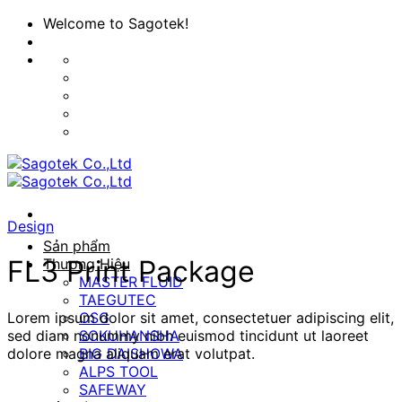
Bỏ
Welcome to Sagotek!
qua
nội
dung
Design
Sản phẩm
FL3 Print Package
Thương Hiệu
MASTER FLUID
TAEGUTEC
Lorem ipsum dolor sit amet, consectetuer adipiscing elit,
OSG
sed diam nonummy nibh euismod tincidunt ut laoreet
SOKUHANSHA
dolore magna aliquam erat volutpat.
BIG DAISHOWA
ALPS TOOL
SAFEWAY