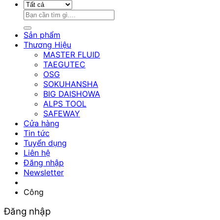
Tìm
kiếm:
Sản phẩm
Thương Hiệu
MASTER FLUID
TAEGUTEC
OSG
SOKUHANSHA
BIG DAISHOWA
ALPS TOOL
SAFEWAY
Cửa hàng
Tin tức
Tuyển dụng
Liên hệ
Đăng nhập
Newsletter
Công
Đăng nhập