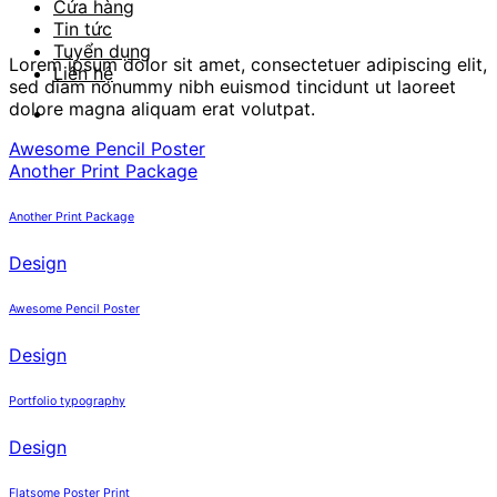
Cửa hàng
Tin tức
Tuyển dụng
Lorem ipsum dolor sit amet, consectetuer adipiscing elit,
Liên hệ
sed diam nonummy nibh euismod tincidunt ut laoreet
dolore magna aliquam erat volutpat.
Awesome Pencil Poster
Another Print Package
Another Print Package
Design
Awesome Pencil Poster
Design
Portfolio typography
Design
Flatsome Poster Print