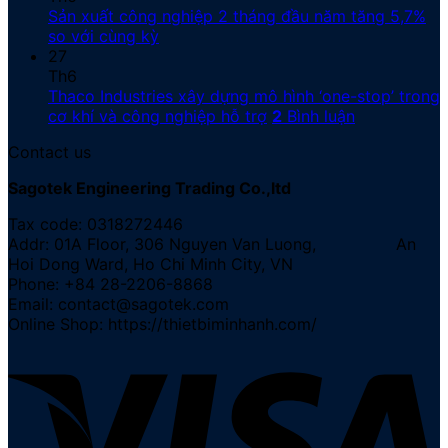
Sản xuất công nghiệp 2 tháng đầu năm tăng 5,7%
so với cùng kỳ
27
Th6
Thaco Industries xây dựng mô hình ‘one-stop’ trong
cơ khí và công nghiệp hỗ trợ
2
Bình luận
Contact us
Sagotek Engineering Trading Co.,ltd
Tax code: 0318272446
Addr: 01A Floor, 306 Nguyen Van Luong, An
Hoi Dong Ward, Ho Chi Minh City, VN
Phone: +84 28-2206-8868
Email: contact@sagotek.com
Online Shop: https://thietbiminhanh.com/